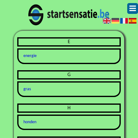
E
energie
G
gras
H
honden